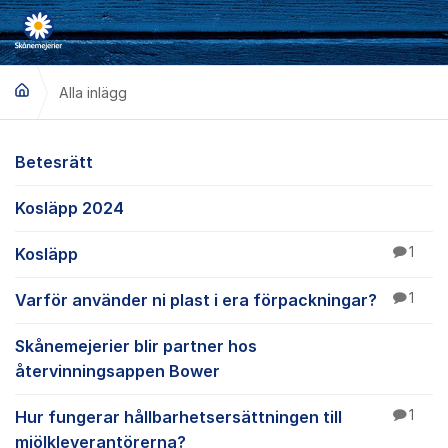
Hoppa till innehåll
Alla inlägg
Alla inlägg
Betesrätt
Kosläpp 2024
Kosläpp
1
Varför använder ni plast i era förpackningar?
1
Skånemejerier blir partner hos
återvinningsappen Bower
Hur fungerar hållbarhetsersättningen till
1
mjölkleverantörerna?