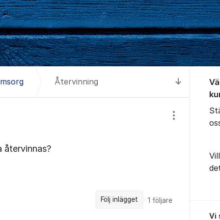
Om for
omsorg
Återvinning
Vä
Till senas
ku
Stä
Visa/dölj inst
os
 återvinnas?
Vil
de
Följ inlägget
1
följare
Vi