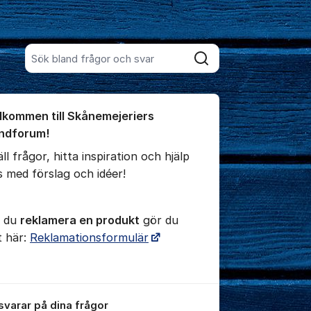
Sök bland alla inlägg
Sök
umet
lkommen till Skånemejeriers
te kommentaren
ndforum!
ll frågor, hitta inspiration och hjälp
ällningar för inlägg/kommentar
s med förslag och idéer!
l du
reklamera en produkt
gör du
t här:
Reklamationsformulär
 svarar på dina frågor