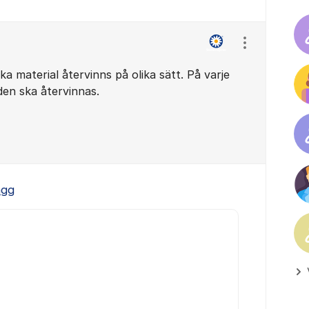
Visa/dölj ins
ika material återvinns på olika sätt. På varje
den ska återvinnas.
ägg