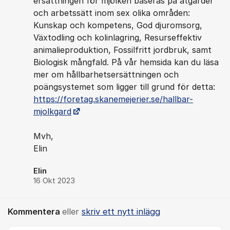
ersättningen för mjölken baseras på åtgärder
och arbetssätt inom sex olika områden:
Kunskap och kompetens, God djuromsorg,
Växtodling och kolinlagring, Resurseffektiv
animalieproduktion, Fossilfritt jordbruk, samt
Biologisk mångfald. På vår hemsida kan du läsa
mer om hållbarhetsersättningen och
poängsystemet som ligger till grund för detta:
https://foretag.skanemejerier.se/hallbar-
mjolkgard
Mvh,
Elin
Elin
16 Okt 2023
Kommentera
eller
skriv ett nytt inlägg