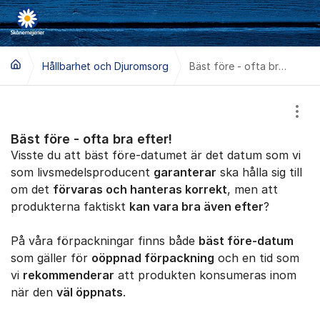
Hoppa till innehåll
Hållbarhet och Djuromsorg
Bäst före - ofta bra efter!
Visa
Bäst före - ofta bra efter!
Visste du att bäst före-datumet är det datum som vi
som livsmedelsproducent
garanterar
ska hålla sig till
om det
förvaras och hanteras korrekt
, men att
produkterna faktiskt
kan vara bra även efter
?
På våra förpackningar finns både
bäst före-datum
som gäller för
oöppnad förpackning
och en tid som
vi
rekommenderar
att produkten konsumeras inom
när den
väl öppnats
.