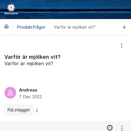
Hoppa till innehåll
Ti
Produktfrågor
Varför är mjölken vit?
Visa
Varför är mjölken vit?
Varför är mjölken vit?
Andreas
7 Dec 2022
Följ inlägget
2
Kommentarer
Visa